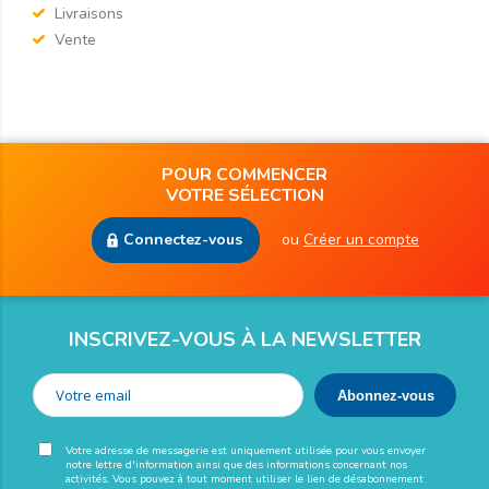
Livraisons
Vente
POUR COMMENCER
VOTRE SÉLECTION
Connectez-vous
ou
Créer un compte
INSCRIVEZ-VOUS À LA NEWSLETTER
Votre adresse de messagerie est uniquement utilisée pour vous envoyer
notre lettre d'information ainsi que des informations concernant nos
activités. Vous pouvez à tout moment utiliser le lien de désabonnement