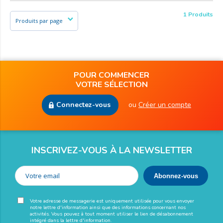
1 Produits
POUR COMMENCER
VOTRE SÉLECTION
Connectez-vous
ou
Créer un compte
INSCRIVEZ-VOUS À LA NEWSLETTER
Votre adresse de messagerie est uniquement utilisée pour vous envoyer
notre lettre d'information ainsi que des informations concernant nos
activités. Vous pouvez à tout moment utiliser le lien de désabonnement
intégré dans la lettre d'information.