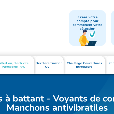
Créez votre
compte pour
commencer votre
sélection
iltration, Electricité
Déchloramination
Chauffage Couvertures
Rob
Plomberie PVC
UV
Enrouleurs
 à battant - Voyants de co
Manchons antivibratiles