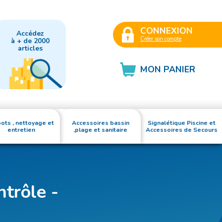
CONNEXION
Accédez
Créer son compte
à + de 2000
articles
MON PANIER
ots , nettoyage et
Accessoires bassin
Signalétique Piscine et
entretien
,plage et sanitaire
Accessoires de Secours
ntrôle -