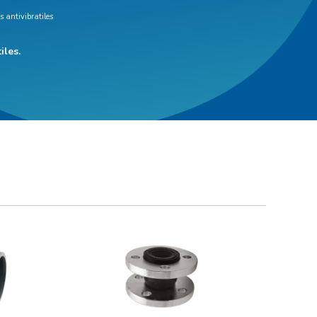
 antivibratiles
iles.