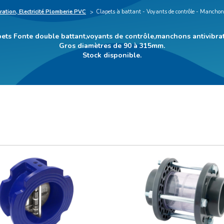
tration, Electricité Plomberie PVC
Clapets à battant - Voyants de contrôle - Manchons
ets Fonte double battant,voyants de contrôle,manchons antivibrat
Gros diamètres de 90 à 315mm.
Stock disponible.