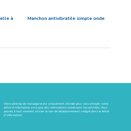
elle à
Manchon antivibratile simple onde
Votre adresse de messagerie est uniquement utilisée pour vous envoyer notre
lettre d'information ainsi que des informations concernant nos activités. Vous
pouvez à tout moment utiliser le lien de désabonnement intégré dans la lettre
d'information.