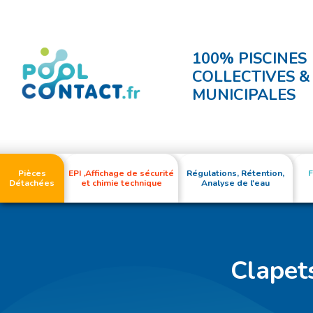
100% PISCINES
COLLECTIVES &
MUNICIPALES
Pièces
EPI ,Affichage de sécurité
Régulations, Rétention,
F
Détachées
et chimie technique
Analyse de l'eau
Clapets