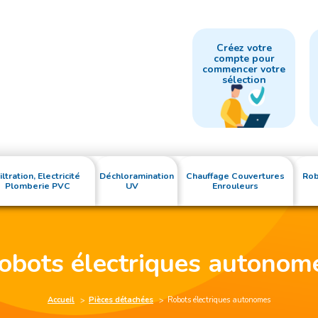
Créez votre
compte pour
commencer votre
sélection
iltration, Electricité
Déchloramination
Chauffage Couvertures
Rob
Plomberie PVC
UV
Enrouleurs
obots électriques autonom
Accueil
Pièces détachées
Robots électriques autonomes