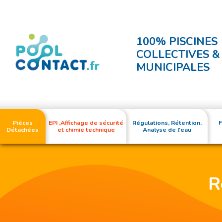
100% PISCINES
COLLECTIVES &
MUNICIPALES
Pièces
EPI ,Affichage de sécurité
Régulations, Rétention,
F
Détachées
et chimie technique
Analyse de l'eau
R