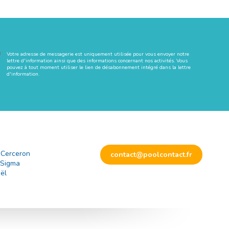
Votre adresse de messagerie est uniquement utilisée pour vous envoyer notre
lettre d'information ainsi que des informations concernant nos activités. Vous
pouvez à tout moment utiliser le lien de désabonnement intégré dans la lettre
d'information.
 Cerceron
contact@poolcontact.fr
 Sigma
ël