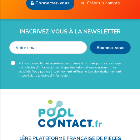
Connectez-vous
ou
Créer un compte
INSCRIVEZ-VOUS À LA NEWSLETTER
Votre adresse de messagerie est uniquement utilisée pour vous envoyer
notre lettre d'information ainsi que des informations concernant nos
activités. Vous pouvez à tout moment utiliser le lien de désabonnement
intégré dans la lettre d'information.
1ÈRE PLATEFORME FRANÇAISE DE PIÈCES