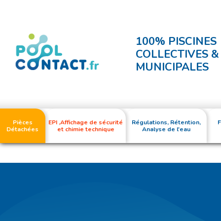
100% PISCINES
COLLECTIVES &
MUNICIPALES
Pièces
EPI ,Affichage de sécurité
Régulations, Rétention,
F
Détachées
et chimie technique
Analyse de l'eau