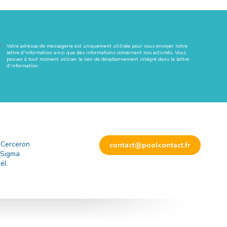
Votre adresse de messagerie est uniquement utilisée pour vous envoyer notre
lettre d'information ainsi que des informations concernant nos activités. Vous
pouvez à tout moment utiliser le lien de désabonnement intégré dans la lettre
d'information.
 Cerceron
contact@poolcontact.fr
 Sigma
ël