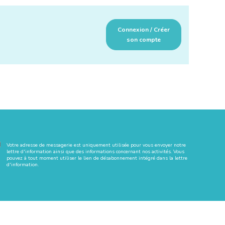
Connexion / Créer
son compte
Votre adresse de messagerie est uniquement utilisée pour vous envoyer notre
lettre d'information ainsi que des informations concernant nos activités. Vous
pouvez à tout moment utiliser le lien de désabonnement intégré dans la lettre
d'information.