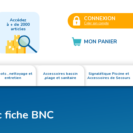
CONNEXION
Accédez
Créer son compte
à + de 2000
articles
MON PANIER
ots , nettoyage et
Accessoires bassin
Signalétique Piscine et
entretien
,plage et sanitaire
Accessoires de Secours
c fiche BNC