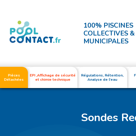
100% PISCINES
COLLECTIVES &
MUNICIPALES
Pièces
EPI ,Affichage de sécurité
Régulations, Rétention,
F
Détachées
et chimie technique
Analyse de l'eau
Sondes Red