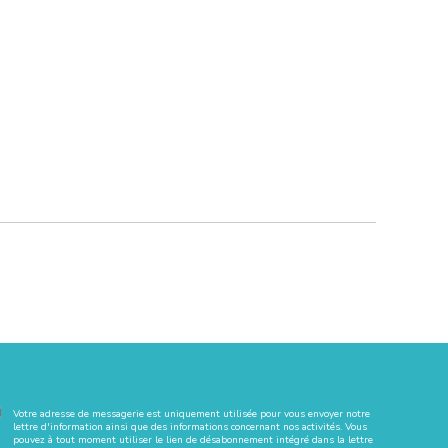
Votre adresse de messagerie est uniquement utilisée pour vous envoyer notre
lettre d'information ainsi que des informations concernant nos activités. Vous
pouvez à tout moment utiliser le lien de désabonnement intégré dans la lettre