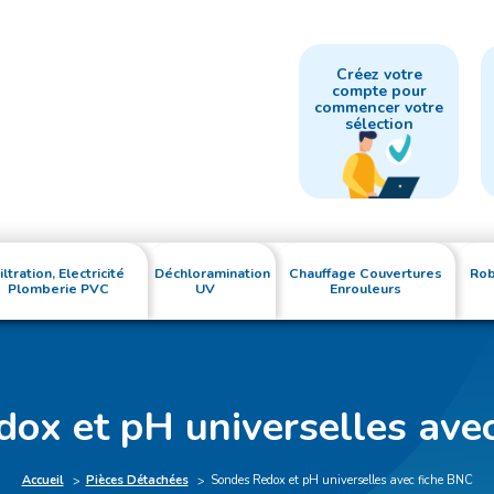
Créez votre
compte pour
commencer votre
sélection
iltration, Electricité
Déchloramination
Chauffage Couvertures
Rob
Plomberie PVC
UV
Enrouleurs
ox et pH universelles ave
Accueil
Pièces Détachées
Sondes Redox et pH universelles avec fiche BNC