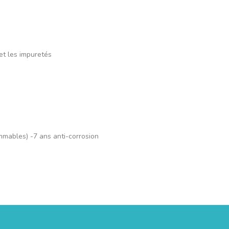
rmanence dans le 
et les impuretés
mmables) -7 ans anti-corrosion