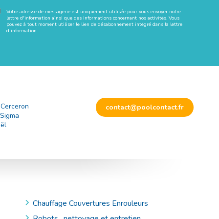
Votre adresse de messagerie est uniquement utilisée pour vous envoyer notre
lettre d'information ainsi que des informations concernant nos activités. Vous
pouvez à tout moment utiliser le lien de désabonnement intégré dans la lettre
d'information.
 Cerceron
contact@poolcontact.fr
 Sigma
ël
Chauffage Couvertures Enrouleurs
Robots , nettoyage et entretien