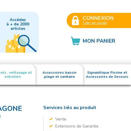
CONNEXION
Accédez
Créer son compte
à + de 2000
articles
MON PANIER
ots , nettoyage et
Accessoires bassin
Signalétique Piscine et
entretien
,plage et sanitaire
Accessoires de Secours
XAGONE
Services liés au produit
n
Vente
Extensions de Garantie