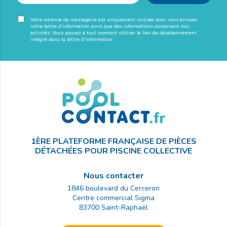
Votre adresse de messagerie est uniquement utilisée pour vous envoyer
notre lettre d'information ainsi que des informations concernant nos
activités. Vous pouvez à tout moment utiliser le lien de désabonnement
intégré dans la lettre d'information.
1ÈRE PLATEFORME FRANÇAISE DE PIÈCES
DÉTACHÉES POUR PISCINE COLLECTIVE
Nous contacter
1846 boulevard du Cerceron
Centre commercial Sigma
83700
Saint-Raphaël