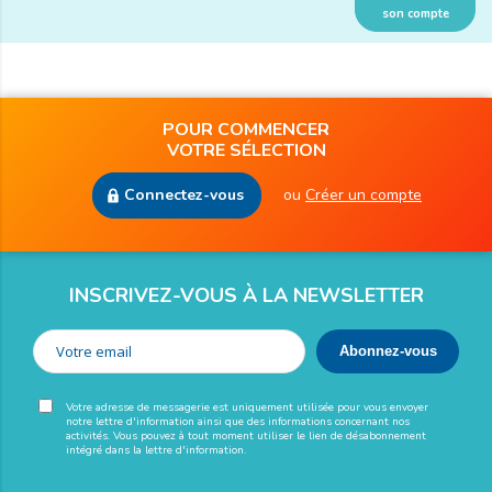
son compte
POUR COMMENCER
VOTRE SÉLECTION
Connectez-vous
ou
Créer un compte
INSCRIVEZ-VOUS À LA NEWSLETTER
Votre adresse de messagerie est uniquement utilisée pour vous envoyer
notre lettre d'information ainsi que des informations concernant nos
activités. Vous pouvez à tout moment utiliser le lien de désabonnement
intégré dans la lettre d'information.