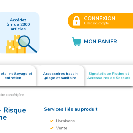
CONNEXION
Accédez
Créer son compte
à + de 2000
articles
MON PANIER
ots , nettoyage et
Accessoires bassin
Signalétique Piscine et
entretien
,plage et sanitaire
Accessoires de Secours
ire-cancérigène
 Risque
Services liés au produit
ne
Livraisons
Vente