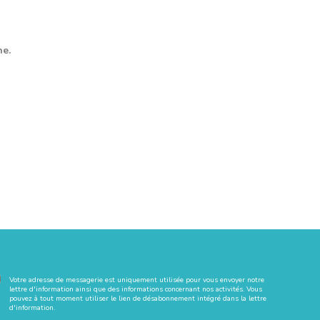
ne.
Votre adresse de messagerie est uniquement utilisée pour vous envoyer notre
lettre d'information ainsi que des informations concernant nos activités. Vous
pouvez à tout moment utiliser le lien de désabonnement intégré dans la lettre
d'information.