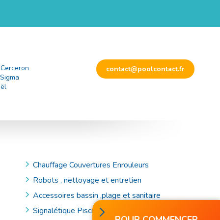
 Cerceron
contact@poolcontact.fr
 Sigma
ël
Chauffage Couvertures Enrouleurs
Robots , nettoyage et entretien
Accessoires bassin ,plage et sanitaire
Signalétique Piscine et Accessoires de Secours
POUR COMMENCER