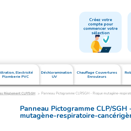
Créez votre
compte pour
commencer votre
sélection
iltration, Electricité
Déchloramination
Chauffage Couvertures
Rob
Plomberie PVC
UV
Enrouleurs
es Règlement CLP/SGH
Panneau Pictogramme CLP/SGH - Risque mutagène-respirato
Panneau Pictogramme CLP/SGH -
mutagène-respiratoire-cancérigè