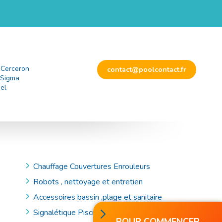
 Cerceron
contact@poolcontact.fr
 Sigma
ël
Chauffage Couvertures Enrouleurs
Robots , nettoyage et entretien
Accessoires bassin ,plage et sanitaire
Signalétique Piscine et Accessoires de Secours
POUR COMMENCER