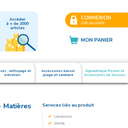
CONNEXION
Accédez
Créer son compte
à + de 2000
articles
MON PANIER
ots , nettoyage et
Accessoires bassin
Signalétique Piscine et
entretien
,plage et sanitaire
Accessoires de Secours
 Matières
Services liés au produit
Livraisons
Vente