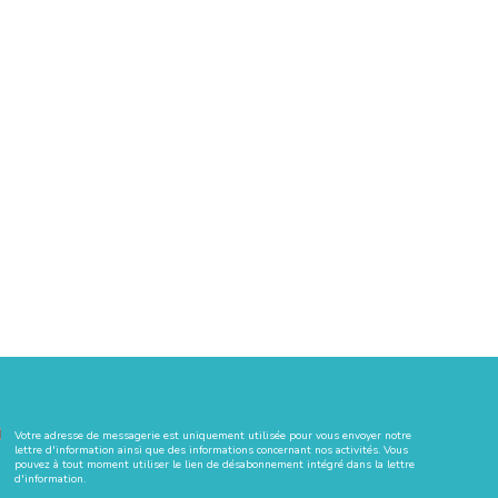
Votre adresse de messagerie est uniquement utilisée pour vous envoyer notre
lettre d'information ainsi que des informations concernant nos activités. Vous
pouvez à tout moment utiliser le lien de désabonnement intégré dans la lettre
d'information.