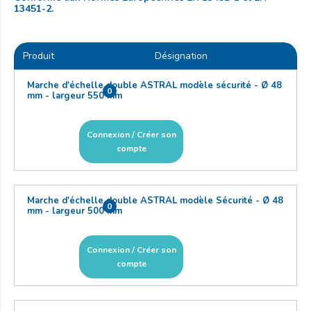
13451-2.
Produit
Désignation
Marche d'échelle double ASTRAL modèle sécurité - Ø 48
0
mm - largeur 550 mm
Connexion / Créer son
compte
Marche d'échelle double ASTRAL modèle Sécurité - Ø 48
0
mm - largeur 500 mm
Connexion / Créer son
compte