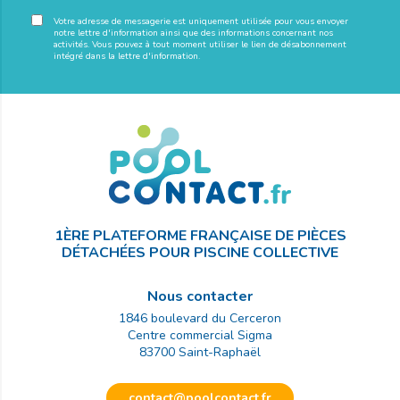
Votre adresse de messagerie est uniquement utilisée pour vous envoyer
notre lettre d'information ainsi que des informations concernant nos
activités. Vous pouvez à tout moment utiliser le lien de désabonnement
intégré dans la lettre d'information.
1ÈRE PLATEFORME FRANÇAISE DE PIÈCES
DÉTACHÉES POUR PISCINE COLLECTIVE
Nous contacter
1846 boulevard du Cerceron
Centre commercial Sigma
83700
Saint-Raphaël
contact@poolcontact.fr