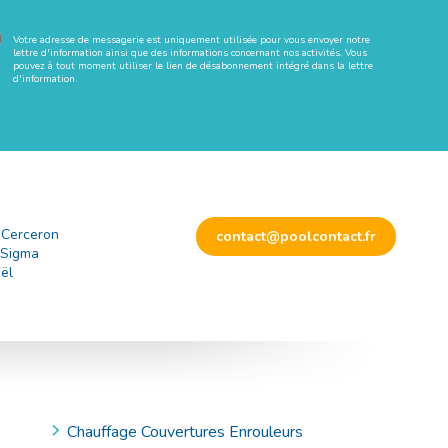
Votre adresse de messagerie est uniquement utilisée pour vous envoyer notre
lettre d'information ainsi que des informations concernant nos activités. Vous
pouvez à tout moment utiliser le lien de désabonnement intégré dans la lettre
d'information.
 Cerceron
contact@poolcontact.fr
 Sigma
ël
Chauffage Couvertures Enrouleurs