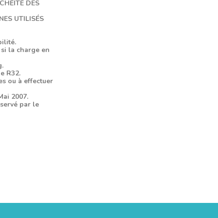
NCHÉITÉ DES
ES UTILISÉS
ilité.
 si la charge en
g.
de R32.
es ou à effectuer
Mai 2007.
nservé par le