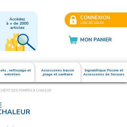
CONNEXION
Accédez
Créer son compte
à + de 2000
articles
MON PANIER
ots , nettoyage et
Accessoires bassin
Signalétique Piscine et
entretien
,plage et sanitaire
Accessoires de Secours
NCHÉITÉ DES POMPES À CHALEUR
E
 CHALEUR