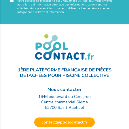
Votre adresse de messagerie est uniquement utilisée pour vous envoyer
notre lettre d'information ainsi que des informations concernant nos
activités. Vous pouvez à tout moment utiliser le lien de désabonnement
intégré dans la lettre d'information.
1ÈRE PLATEFORME FRANÇAISE DE PIÈCES
DÉTACHÉES POUR PISCINE COLLECTIVE
Nous contacter
1846 boulevard du Cerceron
Centre commercial Sigma
83700
Saint-Raphaël
contact@poolcontact.fr