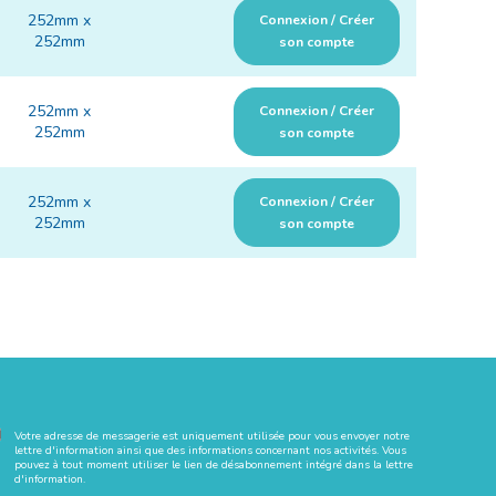
252mm x
Connexion / Créer
252mm
son compte
252mm x
Connexion / Créer
252mm
son compte
252mm x
Connexion / Créer
252mm
son compte
Votre adresse de messagerie est uniquement utilisée pour vous envoyer notre
lettre d'information ainsi que des informations concernant nos activités. Vous
pouvez à tout moment utiliser le lien de désabonnement intégré dans la lettre
d'information.