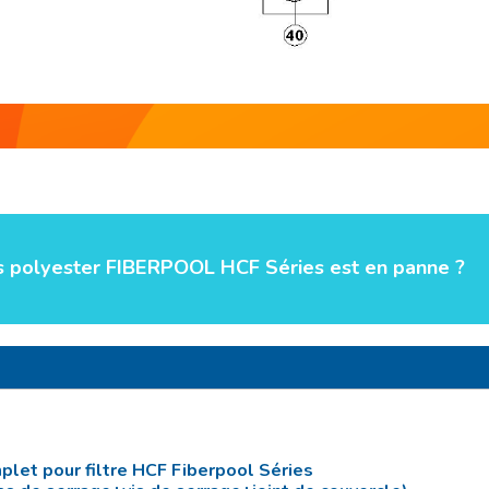
és polyester FIBERPOOL HCF Séries est en panne ?
plet pour filtre HCF Fiberpool Séries