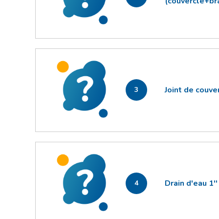
(couvercle+br
Joint de couve
3
Drain d'eau 1'
4