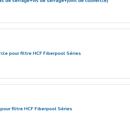
as de serrage+vis de serrage+joint de couvercle)
rcle pour filtre HCF Fiberpool Séries
' pour filtre HCF Fiberpool Séries