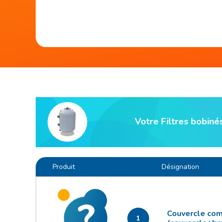
Votre Filtres bobin
Produit
Désignation
Couvercle com
1