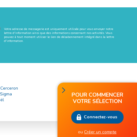
Votre adresse de messagerie est uniquement utilisée pour vous envoyer notre
lettre d'information ainsi que des informations concernant nos activités. Vous
pouvez à tout moment utiliser le lien de désabonnement intégré dans la lettre
d'information.
 Cerceron
contact@poolcontact.fr
POUR COMMENCER
 Sigma
ël
VOTRE SÉLECTION
Connectez-vous
ou
Créer un compte