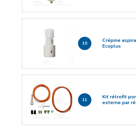
Crépine aspir
10
Ecoplus
Kit rétrofit 
11
externe par ré