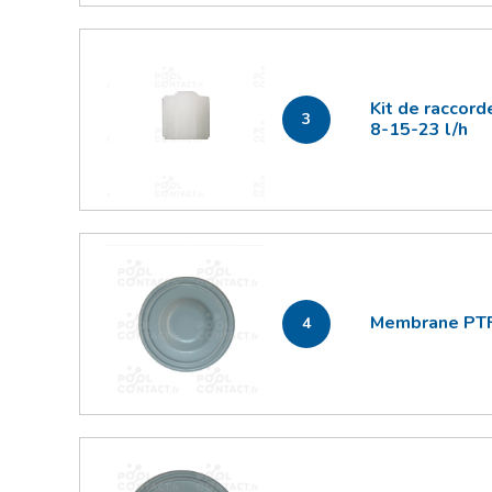
Kit de raccor
3
8-15-23 l/h
Membrane PTF
4