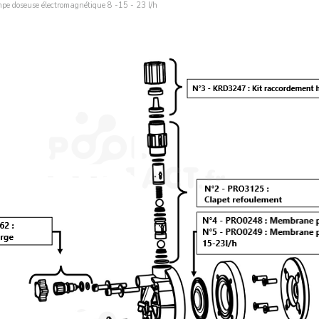
pe doseuse électromagnétique 8 -15 - 23 l/h