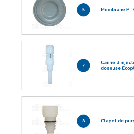
Membrane PTF
5
Canne d'injec
7
doseuse Ecop
Clapet de pu
8