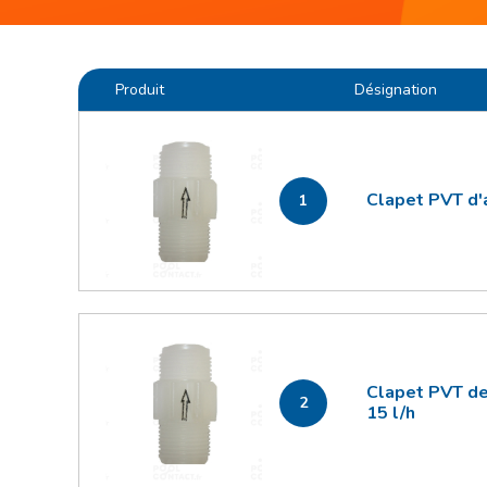
Produit
Désignation
Clapet PVT d'
1
Clapet PVT de
2
15 l/h