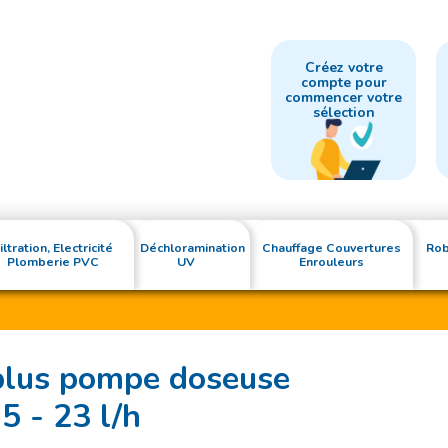
Créez votre
compte pour
commencer votre
sélection
iltration, Electricité
Déchloramination
Chauffage Couvertures
Rob
Plomberie PVC
UV
Enrouleurs
oplus pompe doseuse
5 - 23 l/h