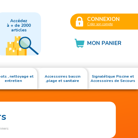
CONNEXION
Accédez
Créer son compte
à + de 2000
articles
MON PANIER
ots , nettoyage et
Accessoires bassin
Signalétique Piscine et
entretien
,plage et sanitaire
Accessoires de Secours
rs
immers