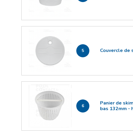
Couvercle de 
5
Panier de ski
6
bas 132mm - 