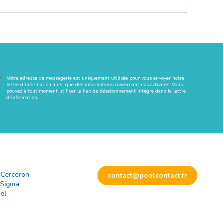
Votre adresse de messagerie est uniquement utilisée pour vous envoyer notre
lettre d'information ainsi que des informations concernant nos activités. Vous
pouvez à tout moment utiliser le lien de désabonnement intégré dans la lettre
d'information.
 Cerceron
contact@poolcontact.fr
 Sigma
ël