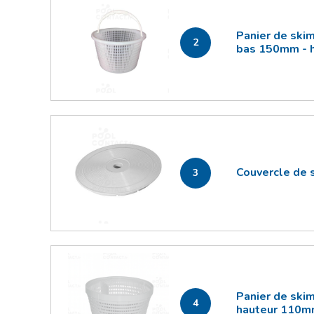
Panier de ski
2
bas 150mm - 
Couvercle de 
3
Panier de ski
4
hauteur 110