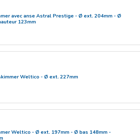
mmer avec anse Astral Prestige - Ø ext. 204mm - Ø
hauteur 123mm
skimmer Weltico - Ø ext. 227mm
mmer Weltico - Ø ext. 197mm - Ø bas 148mm -
mm