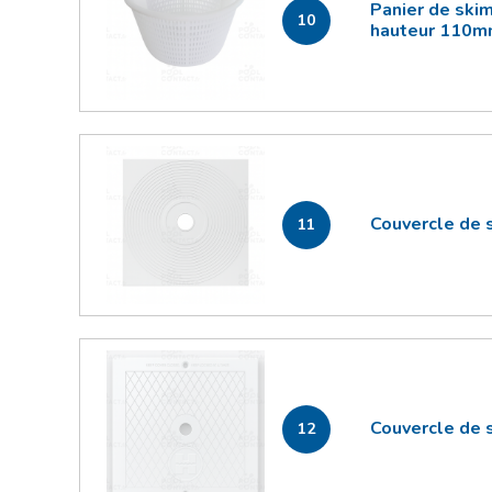
Panier de ski
10
hauteur 110
Couvercle de 
11
Couvercle de 
12