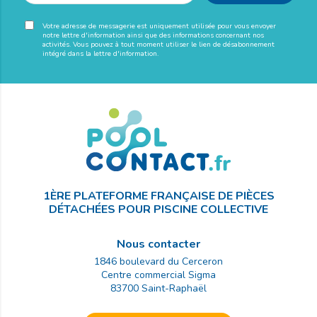
Votre adresse de messagerie est uniquement utilisée pour vous envoyer
notre lettre d'information ainsi que des informations concernant nos
activités. Vous pouvez à tout moment utiliser le lien de désabonnement
intégré dans la lettre d'information.
1ÈRE PLATEFORME FRANÇAISE DE PIÈCES
DÉTACHÉES POUR PISCINE COLLECTIVE
Nous contacter
1846 boulevard du Cerceron
Centre commercial Sigma
83700
Saint-Raphaël