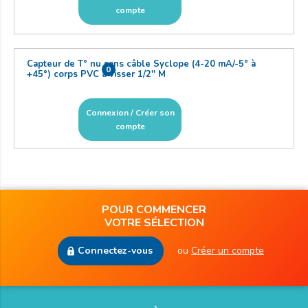
compte
Capteur de T° nu sans câble Syclope (4-20 mA/-5° à
0
+45°) corps PVC à visser 1/2'' M
Connexion / Créer son
compte
POUR COMMENCER
VOTRE SÉLECTION
Connectez-vous
ou
Créer un compte