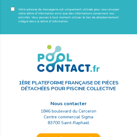
Votre adresse de messagerie est uniquement utilisée pour vous envoyer
notre lettre d'information ainsi que des informations concernant nos
activités. Vous pouvez à tout moment utiliser le lien de désabonnement
intégré dans la lettre d'information.
1ÈRE PLATEFORME FRANÇAISE DE PIÈCES
DÉTACHÉES POUR PISCINE COLLECTIVE
Nous contacter
1846 boulevard du Cerceron
Centre commercial Sigma
83700
Saint-Raphaël