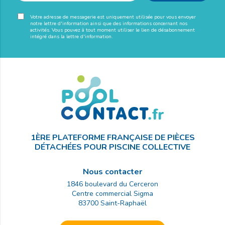
Votre adresse de messagerie est uniquement utilisée pour vous envoyer
notre lettre d'information ainsi que des informations concernant nos
activités. Vous pouvez à tout moment utiliser le lien de désabonnement
intégré dans la lettre d'information.
1ÈRE PLATEFORME FRANÇAISE DE PIÈCES
DÉTACHÉES POUR PISCINE COLLECTIVE
Nous contacter
1846 boulevard du Cerceron
Centre commercial Sigma
83700
Saint-Raphaël