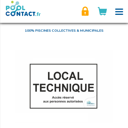
son compte
100% PISCINES COLLECTIVES & MUNICIPALES