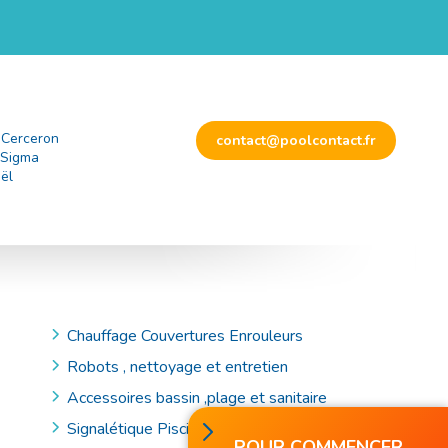
 Cerceron
contact@poolcontact.fr
 Sigma
ël
Chauffage Couvertures Enrouleurs
Robots , nettoyage et entretien
Accessoires bassin ,plage et sanitaire
Signalétique Piscine et Accessoires de Secours
POUR COMMENCER