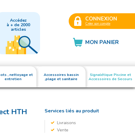
CONNEXION
Accédez
Créer son compte
à + de 2000
articles
MON PANIER
ots , nettoyage et
Accessoires bassin
Signalétique Piscine et
entretien
,plage et sanitaire
Accessoires de Secours
tect HTH
Services liés au produit
Livraisons
Vente