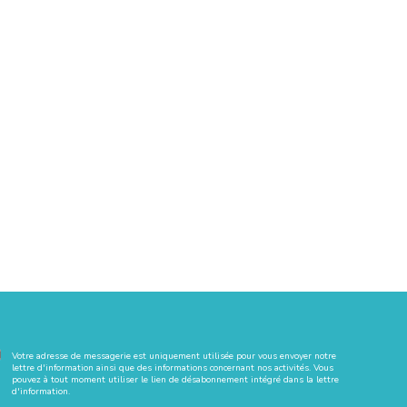
Votre adresse de messagerie est uniquement utilisée pour vous envoyer notre
lettre d'information ainsi que des informations concernant nos activités. Vous
pouvez à tout moment utiliser le lien de désabonnement intégré dans la lettre
d'information.