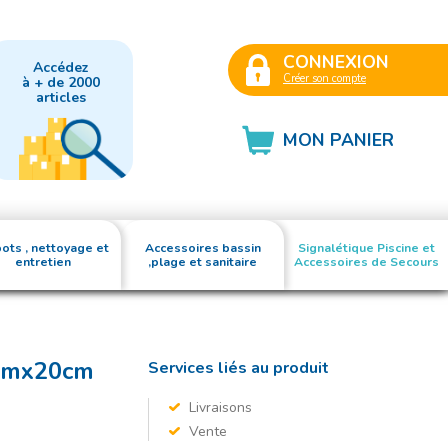
CONNEXION
Accédez
Créer son compte
à + de 2000
articles
MON PANIER
ots , nettoyage et
Accessoires bassin
Signalétique Piscine et
entretien
,plage et sanitaire
Accessoires de Secours
0cmx20cm
Services liés au produit
Livraisons
Vente