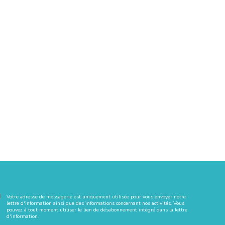
Votre adresse de messagerie est uniquement utilisée pour vous envoyer notre
lettre d'information ainsi que des informations concernant nos activités. Vous
pouvez à tout moment utiliser le lien de désabonnement intégré dans la lettre
d'information.