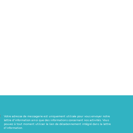
Votre adresse de messagerie est uniquement utilisée pour vous envoyer notre
lettre d'information ainsi que des informations concernant nos activités. Vous
pouvez à tout moment utiliser le lien de désabonnement intégré dans la lettre
d'information.