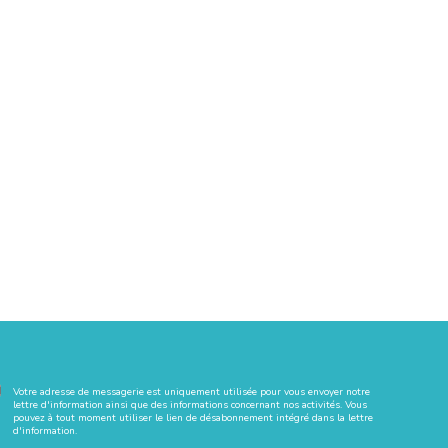
Votre adresse de messagerie est uniquement utilisée pour vous envoyer notre
lettre d'information ainsi que des informations concernant nos activités. Vous
pouvez à tout moment utiliser le lien de désabonnement intégré dans la lettre
d'information.