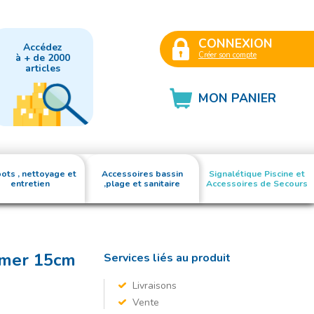
CONNEXION
Accédez
Créer son compte
à + de 2000
articles
MON PANIER
ots , nettoyage et
Accessoires bassin
Signalétique Piscine et
entretien
,plage et sanitaire
Accessoires de Secours
fumer 15cm
Services liés au produit
Livraisons
Vente