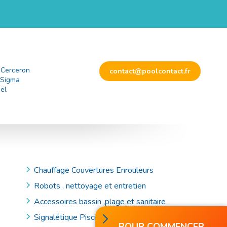
 Cerceron
contact@poolcontact.fr
 Sigma
ël
Chauffage Couvertures Enrouleurs
Robots , nettoyage et entretien
Accessoires bassin ,plage et sanitaire
Signalétique Piscine et Accessoires de Secours
POUR COMMENCER