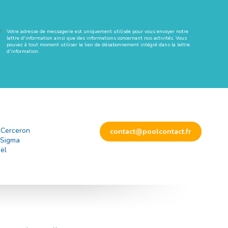
Votre adresse de messagerie est uniquement utilisée pour vous envoyer notre
lettre d'information ainsi que des informations concernant nos activités. Vous
pouvez à tout moment utiliser le lien de désabonnement intégré dans la lettre
d'information.
 Cerceron
contact@poolcontact.fr
 Sigma
ël