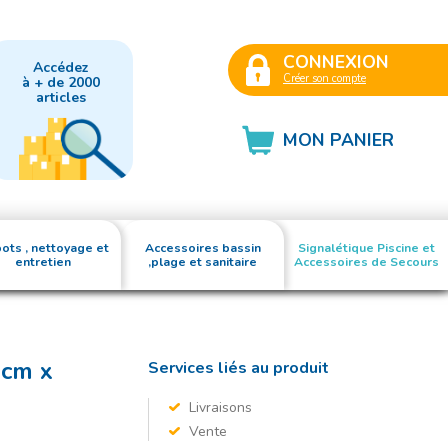
CONNEXION
Accédez
Créer son compte
à + de 2000
articles
MON PANIER
ots , nettoyage et
Accessoires bassin
Signalétique Piscine et
entretien
,plage et sanitaire
Accessoires de Secours
0cm x
Services liés au produit
Livraisons
Vente