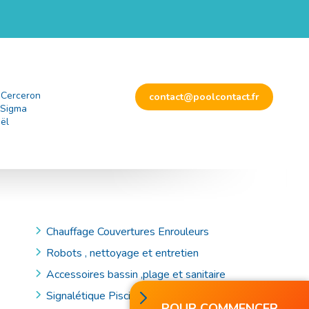
 Cerceron
contact@poolcontact.fr
 Sigma
ël
Chauffage Couvertures Enrouleurs
Robots , nettoyage et entretien
Accessoires bassin ,plage et sanitaire
Signalétique Piscine et Accessoires de Secours
POUR COMMENCER