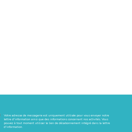
Votre adresse de messagerie est uniquement utilisée pour vous envoyer notre
lettre d'information ainsi que des informations concernant nos activités. Vous
pouvez à tout moment utiliser le lien de désabonnement intégré dans la lettre
d'information.