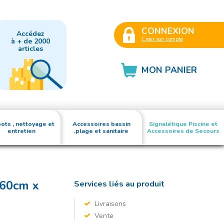
CONNEXION
Accédez
Créer son compte
à + de 2000
articles
MON PANIER
ots , nettoyage et
Accessoires bassin
Signalétique Piscine et
entretien
,plage et sanitaire
Accessoires de Secours
 60cm x
Services liés au produit
Livraisons
Vente