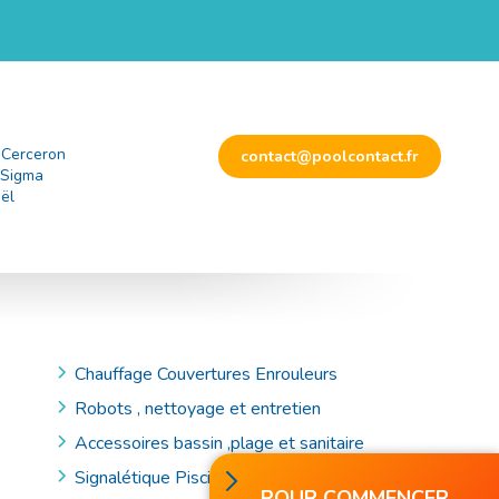
 Cerceron
contact@poolcontact.fr
 Sigma
ël
Chauffage Couvertures Enrouleurs
Robots , nettoyage et entretien
Accessoires bassin ,plage et sanitaire
Signalétique Piscine et Accessoires de Secours
POUR COMMENCER