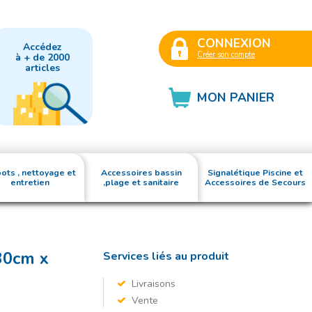
CONNEXION
Accédez
Créer son compte
à + de 2000
articles
MON PANIER
ots , nettoyage et
Accessoires bassin
Signalétique Piscine et
entretien
,plage et sanitaire
Accessoires de Secours
30cm x
Services liés au produit
Livraisons
Vente