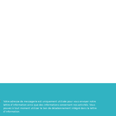
Votre adresse de messagerie est uniquement utilisée pour vous envoyer notre
lettre d'information ainsi que des informations concernant nos activités. Vous
pouvez à tout moment utiliser le lien de désabonnement intégré dans la lettre
d'information.